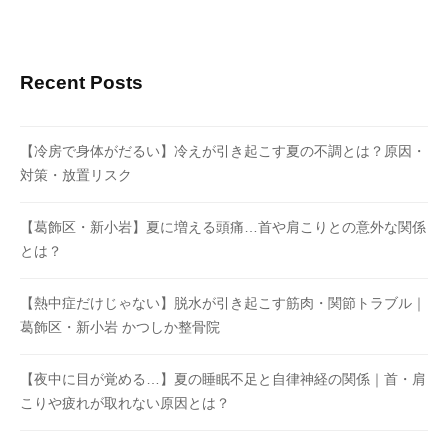
Recent Posts
【冷房で身体がだるい】冷えが引き起こす夏の不調とは？原因・
対策・放置リスク
【葛飾区・新小岩】夏に増える頭痛…首や肩こりとの意外な関係
とは？
【熱中症だけじゃない】脱水が引き起こす筋肉・関節トラブル｜
葛飾区・新小岩 かつしか整骨院
【夜中に目が覚める…】夏の睡眠不足と自律神経の関係｜首・肩
こりや疲れが取れない原因とは？