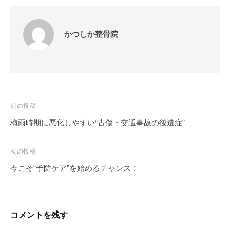
かつしか整骨院
投
前の投稿
稿
梅雨時期に悪化しやすい“古傷・交通事故の後遺症”
ナ
ビ
次の投稿
ゲ
今こそ“予防ケア”を始めるチャンス！
ー
シ
ョ
コメントを残す
ン