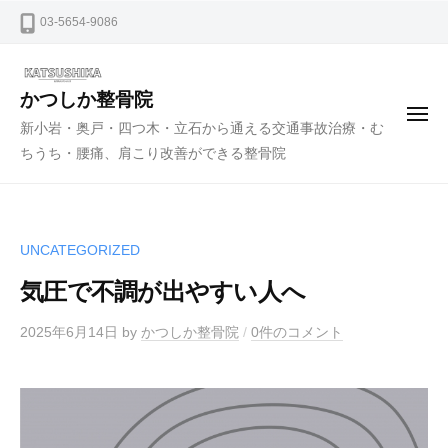
ー
コ
03-5654-9086
ン
テ
ン
かつしか整骨院
メ
ツ
新小岩・奥戸・四つ木・立石から通える交通事故治療・む
ニ
ュ
へ
ちうち・腰痛、肩こり改善ができる整骨院
ー
ス
キ
ッ
UNCATEGORIZED
プ
気圧で不調が出やすい人へ
2025年6月14日
by
かつしか整骨院
/
0件のコメント