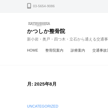
コ
03-5654-9086
ン
テ
ン
かつしか整骨院
ツ
新小岩・奥戸・四つ木・立石から通える交通事
へ
ス
HOME
整骨院案内
診療案内
交通事故
キ
ッ
プ
月:
2025年8月
UNCATEGORIZED