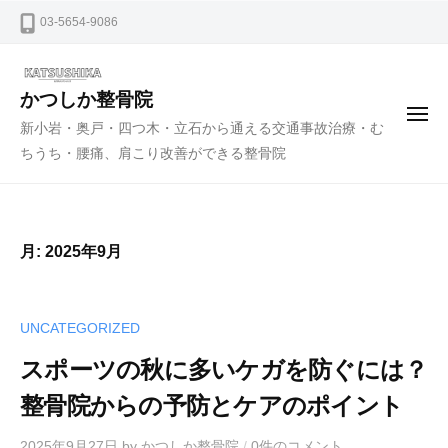
ー
コ
03-5654-9086
ン
テ
ン
かつしか整骨院
メ
ツ
新小岩・奥戸・四つ木・立石から通える交通事故治療・む
ニ
ュ
へ
ちうち・腰痛、肩こり改善ができる整骨院
ー
ス
キ
ッ
月:
2025年9月
プ
UNCATEGORIZED
スポーツの秋に多いケガを防ぐには？
整骨院からの予防とケアのポイント
2025年9月27日
by
かつしか整骨院
/
0件のコメント