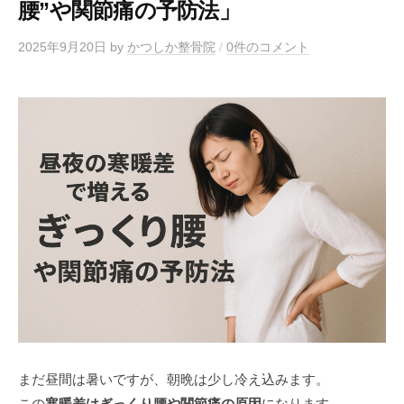
腰”や関節痛の予防法」
2025年9月20日
by
かつしか整骨院
/
0件のコメント
まだ昼間は暑いですが、朝晩は少し冷え込みます。
この
寒暖差はぎっくり腰や関節痛の原因
になります。