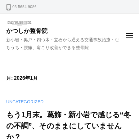
ー
コ
03-5654-9086
ン
テ
ン
かつしか整骨院
メ
ツ
新小岩・奥戸・四つ木・立石から通える交通事故治療・む
ニ
ュ
へ
ちうち・腰痛、肩こり改善ができる整骨院
ー
ス
キ
ッ
月:
2026年1月
プ
UNCATEGORIZED
もう1月末。葛飾・新小岩で感じる“冬
の不調”、そのままにしていません
か？