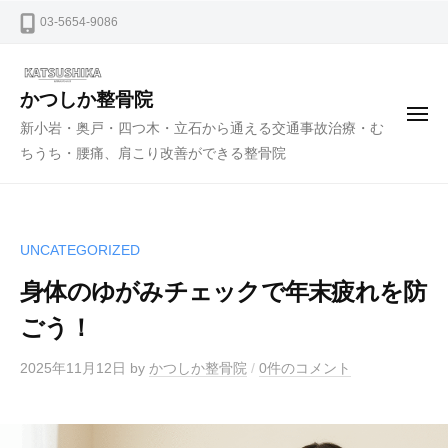
ー
コ
03-5654-9086
ン
テ
ン
かつしか整骨院
メ
ツ
新小岩・奥戸・四つ木・立石から通える交通事故治療・む
ニ
ュ
へ
ちうち・腰痛、肩こり改善ができる整骨院
ー
ス
キ
ッ
UNCATEGORIZED
プ
身体のゆがみチェックで年末疲れを防
ごう！
2025年11月12日
by
かつしか整骨院
/
0件のコメント