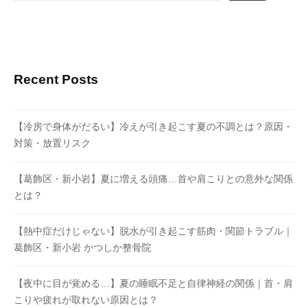
Recent Posts
【冷房で身体がだるい】冷えが引き起こす夏の不調とは？原因・
対策・放置リスク
【葛飾区・新小岩】夏に増える頭痛…首や肩こりとの意外な関係
とは？
【熱中症だけじゃない】脱水が引き起こす筋肉・関節トラブル｜
葛飾区・新小岩 かつしか整骨院
【夜中に目が覚める…】夏の睡眠不足と自律神経の関係｜首・肩
こりや疲れが取れない原因とは？