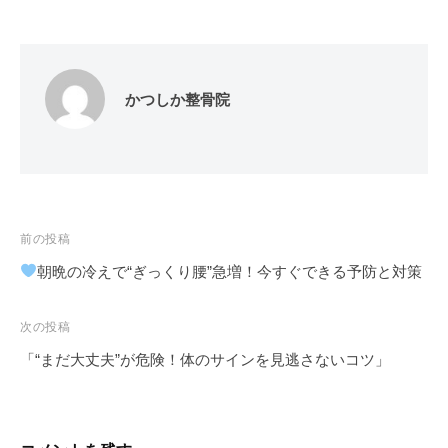
かつしか整骨院
投
前の投稿
稿
朝晩の冷えで“ぎっくり腰”急増！今すぐできる予防と対策
ナ
ビ
次の投稿
ゲ
「“まだ大丈夫”が危険！体のサインを見逃さないコツ」
ー
シ
ョ