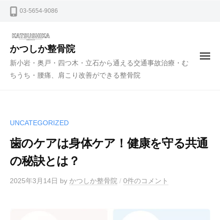
ー
コ
03-5654-9086
ン
テ
ン
かつしか整骨院
メ
ツ
新小岩・奥戸・四つ木・立石から通える交通事故治療・む
ニ
ュ
へ
ちうち・腰痛、肩こり改善ができる整骨院
ー
ス
キ
ッ
UNCATEGORIZED
プ
歯のケアは身体ケア！健康を守る共通
の秘訣とは？
2025年3月14日
by
かつしか整骨院
/
0件のコメント