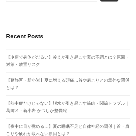
Recent Posts
【冷房で身体がだるい】冷えが引き起こす夏の不調とは？原因・
対策・放置リスク
【葛飾区・新小岩】夏に増える頭痛…首や肩こりとの意外な関係
とは？
【熱中症だけじゃない】脱水が引き起こす筋肉・関節トラブル｜
葛飾区・新小岩 かつしか整骨院
【夜中に目が覚める…】夏の睡眠不足と自律神経の関係｜首・肩
こりや疲れが取れない原因とは？