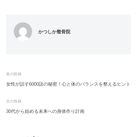
かつしか整骨院
投
前の投稿
稿
女性が話す6000語の秘密！心と体のバランスを整えるヒント
ナ
ビ
次の投稿
ゲ
30代から始める未来への身体作り計画
ー
シ
ョ