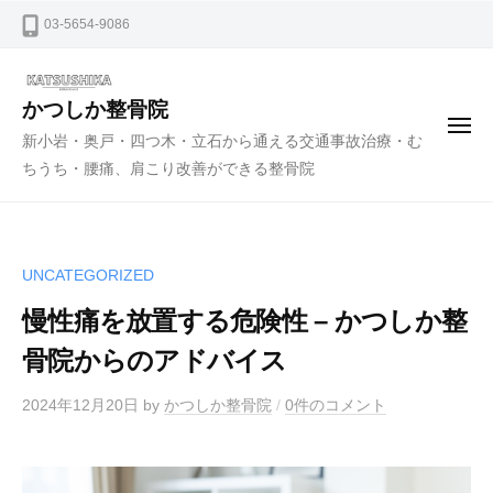
ー
コ
03-5654-9086
ン
テ
ン
かつしか整骨院
メ
ツ
新小岩・奥戸・四つ木・立石から通える交通事故治療・む
ニ
ュ
へ
ちうち・腰痛、肩こり改善ができる整骨院
ー
ス
キ
ッ
UNCATEGORIZED
プ
慢性痛を放置する危険性 – かつしか整
骨院からのアドバイス
2024年12月20日
by
かつしか整骨院
/
0件のコメント