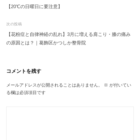
稿
【20℃の日曜日に要注意】
ナ
ビ
次の投稿
ゲ
【花粉症と自律神経の乱れ】3月に増える肩こり・膝の痛み
ー
の原因とは？｜葛飾区かつしか整骨院
シ
ョ
ン
コメントを残す
メールアドレスが公開されることはありません。
※
が付いてい
る欄は必須項目です