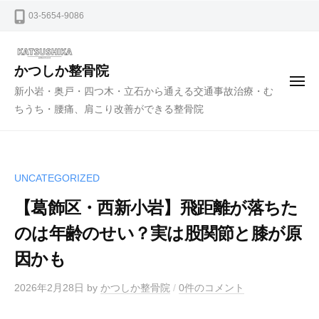
ー
コ
03-5654-9086
ン
テ
ン
かつしか整骨院
メ
ツ
新小岩・奥戸・四つ木・立石から通える交通事故治療・む
ニ
ュ
へ
ちうち・腰痛、肩こり改善ができる整骨院
ー
ス
キ
ッ
UNCATEGORIZED
プ
【葛飾区・西新小岩】飛距離が落ちた
のは年齢のせい？実は股関節と膝が原
因かも
2026年2月28日
by
かつしか整骨院
/
0件のコメント