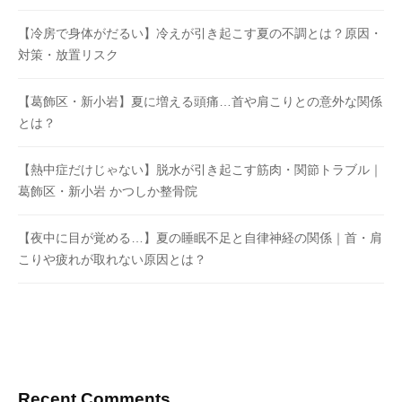
【冷房で身体がだるい】冷えが引き起こす夏の不調とは？原因・
対策・放置リスク
【葛飾区・新小岩】夏に増える頭痛…首や肩こりとの意外な関係
とは？
【熱中症だけじゃない】脱水が引き起こす筋肉・関節トラブル｜
葛飾区・新小岩 かつしか整骨院
【夜中に目が覚める…】夏の睡眠不足と自律神経の関係｜首・肩
こりや疲れが取れない原因とは？
Recent Comments