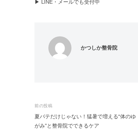
▶ LINE・メールでも受付中
かつしか整骨院
投
前の投稿
稿
夏バテだけじゃない！猛暑で増える“体のゆ
がみ”と整骨院でできるケア
ナ
ビ