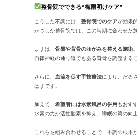
整骨院でできる“梅雨明けケア”
こうした不調には、
整骨院でのケア
が効果
かつしか整骨院では、この時期に合わせた
まずは、
骨盤や背骨のゆがみを整える施術
自律神経の通り道でもある背骨を調整する
さらに、
血流を促す手技療法
により、だる
はずです。
加えて、
希望者には水素風呂の併用
もおす
水素の力が活性酸素を抑え、睡眠の質の向
これらを組み合わせることで、不調の根本