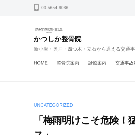
コ
03-5654-9086
ン
テ
ン
かつしか整骨院
ツ
新小岩・奥戸・四つ木・立石から通える交通事
へ
ス
HOME
整骨院案内
診療案内
交通事故
キ
ッ
プ
UNCATEGORIZED
「梅雨明けこそ危険！
ス」