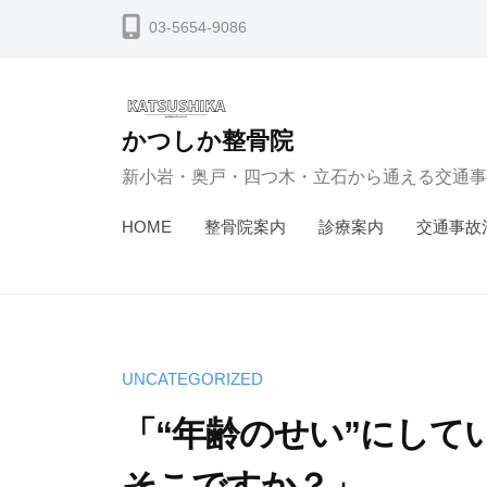
コ
03-5654-9086
ン
テ
ン
かつしか整骨院
ツ
新小岩・奥戸・四つ木・立石から通える交通事
へ
ス
HOME
整骨院案内
診療案内
交通事故
キ
ッ
プ
UNCATEGORIZED
「“年齢のせい”にして
そこですか？」