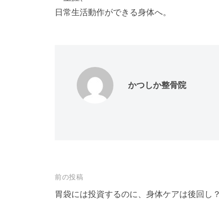
日常生活動作ができる身体へ。
かつしか整骨院
投
前の投稿
稿
胃袋には投資するのに、身体ケアは後回し
ナ