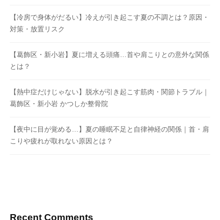
【冷房で身体がだるい】冷えが引き起こす夏の不調とは？原因・
対策・放置リスク
【葛飾区・新小岩】夏に増える頭痛…首や肩こりとの意外な関係
とは？
【熱中症だけじゃない】脱水が引き起こす筋肉・関節トラブル｜
葛飾区・新小岩 かつしか整骨院
【夜中に目が覚める…】夏の睡眠不足と自律神経の関係｜首・肩
こりや疲れが取れない原因とは？
Recent Comments