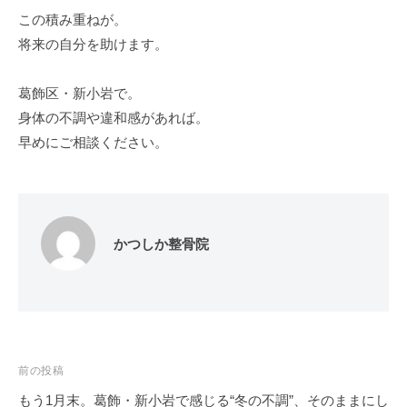
この積み重ねが。
将来の自分を助けます。
葛飾区・新小岩で。
身体の不調や違和感があれば。
早めにご相談ください。
かつしか整骨院
投
前の投稿
稿
もう1月末。葛飾・新小岩で感じる“冬の不調”、そのままにし