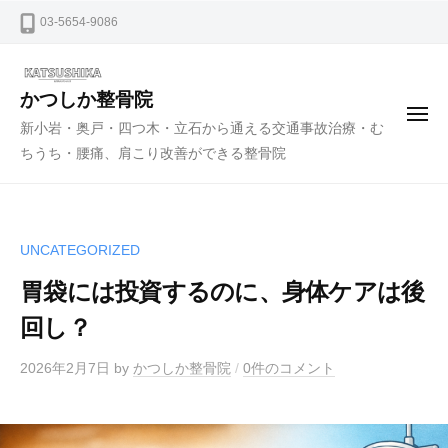
ー
コ
03-5654-9086
ン
テ
ン
かつしか整骨院
メ
ツ
新小岩・奥戸・四つ木・立石から通える交通事故治療・む
ニ
ュ
へ
ちうち・腰痛、肩こり改善ができる整骨院
ー
ス
キ
ッ
UNCATEGORIZED
プ
胃袋には投資するのに、身体ケアは後
回し？
2026年2月7日
by
かつしか整骨院
/
0件のコメント