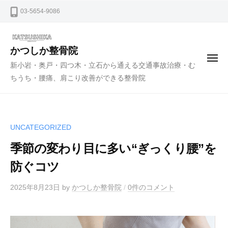
ー
コ
03-5654-9086
ン
テ
ン
かつしか整骨院
メ
ツ
新小岩・奥戸・四つ木・立石から通える交通事故治療・む
ニ
ュ
へ
ちうち・腰痛、肩こり改善ができる整骨院
ー
ス
キ
ッ
UNCATEGORIZED
プ
季節の変わり目に多い“ぎっくり腰”を
防ぐコツ
2025年8月23日
by
かつしか整骨院
/
0件のコメント