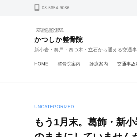
コ
03-5654-9086
ン
テ
ン
かつしか整骨院
ツ
新小岩・奥戸・四つ木・立石から通える交通事
へ
ス
HOME
整骨院案内
診療案内
交通事故
キ
ッ
プ
UNCATEGORIZED
もう1月末。葛飾・新小
のままにしていません