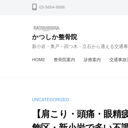
コ
03-5654-9086
ン
テ
ン
かつしか整骨院
ツ
新小岩・奥戸・四つ木・立石から通える交通事
へ
ス
HOME
整骨院案内
診療案内
交通事故
キ
ッ
プ
UNCATEGORIZED
【肩こり・頭痛・眼精
飾区・新小岩で多い不