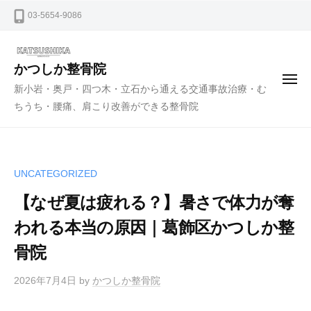
ー
コ
03-5654-9086
ン
テ
ン
かつしか整骨院
メ
ツ
新小岩・奥戸・四つ木・立石から通える交通事故治療・む
ニ
ュ
へ
ちうち・腰痛、肩こり改善ができる整骨院
ー
ス
キ
ッ
UNCATEGORIZED
プ
【なぜ夏は疲れる？】暑さで体力が奪
われる本当の原因｜葛飾区かつしか整
骨院
2026年7月4日
by
かつしか整骨院