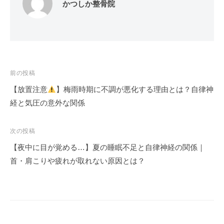
かつしか整骨院
投
前の投稿
稿
【放置注意
】梅雨時期に不調が悪化する理由とは？自律神
ナ
経と気圧の意外な関係
ビ
ゲ
次の投稿
ー
【夜中に目が覚める…】夏の睡眠不足と自律神経の関係｜
シ
首・肩こりや疲れが取れない原因とは？
ョ
ン