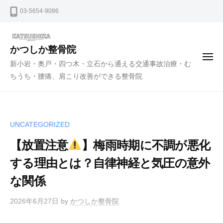
ー
コ
03-5654-9086
ン
テ
ン
かつしか整骨院
メ
ツ
新小岩・奥戸・四つ木・立石から通える交通事故治療・む
ニ
ュ
へ
ちうち・腰痛、肩こり改善ができる整骨院
ー
ス
キ
ッ
UNCATEGORIZED
プ
【放置注意
】梅雨時期に不調が悪化
する理由とは？自律神経と気圧の意外
な関係
2026年6月27日
by
かつしか整骨院