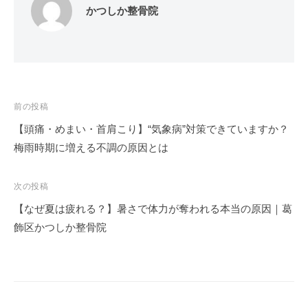
かつしか整骨院
投
前の投稿
稿
【頭痛・めまい・首肩こり】“気象病”対策できていますか？
ナ
梅雨時期に増える不調の原因とは
ビ
ゲ
次の投稿
ー
【なぜ夏は疲れる？】暑さで体力が奪われる本当の原因｜葛
シ
飾区かつしか整骨院
ョ
ン